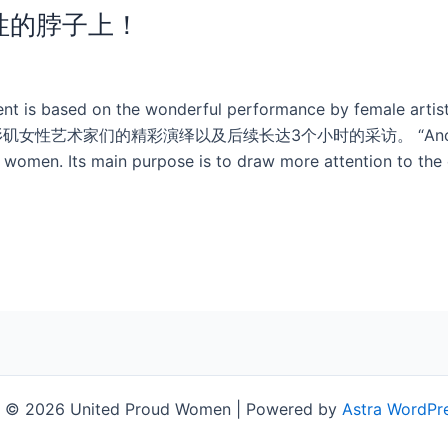
性的脖子上！
ased on the wonderful performance by female artists 
来自洛杉矶女性艺术家们的精彩演绎以及后续长达3个小时的采访。 “Anonym
y women. Its main purpose is to draw more attention to the
t © 2026 United Proud Women | Powered by
Astra WordPr