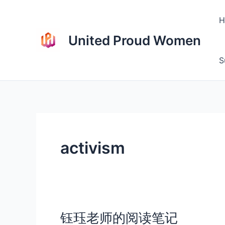
Skip
to
H
content
United Proud Women
S
activism
钰珏老师的阅读笔记