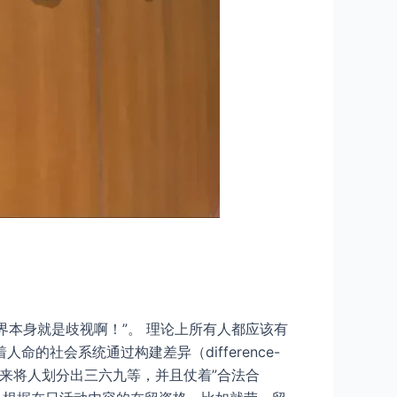
——”原来国界本身就是歧视啊！”。 理论上所有人都应该有
社会系统通过构建差异（difference-
等来将人划分出三六九等，并且仗着”合法合