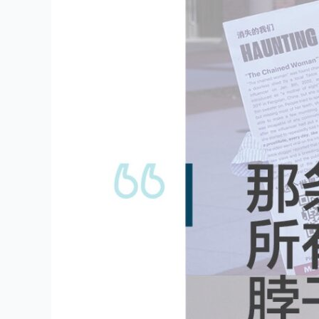
资
格
诉
讼
的
旁
听
笔
记