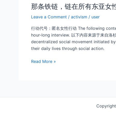
那条铁链，链在所有东亚女
Leave a Comment
/
activism
/
user
行动代号：匿名女性行动 The following content is b
hour-long interview. 以下内容来源于
decentralized social movement initiated b
their daily lives through social action.
那
Read More »
条
铁
链，
链
在
所
Copyrigh
有
东