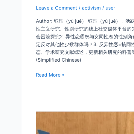
Leave a Comment
/
activism
/
user
Author: 钰珏（yù jué） 钰珏（yù jué），
性主义研究、性别研究的线上社交媒体平台的知
会困境探究2. 异性恋霸权与女同性恋的性别角色 给双b
定反对其他性少数群体吗？3. 反异性恋=搞同
态、学术研究文献综述，更新相关研究的科普等，感兴趣的
(Simplified Chinese)
钰
Read More »
珏
老
师
的
阅
读
笔