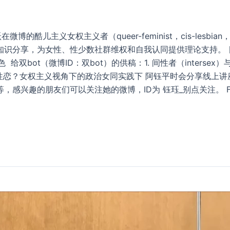
活跃在微博的酷儿主义女权主义者（queer-feminist，cis-lesbia
识分享，为女性、性少数社群维权和自我认同提供理论支持。 目
ot（微博ID：双bot）的供稿：1. 间性者（intersex）与ta们的
性恋？女权主义视角下的政治女同实践下 阿钰平时会分享线上讲座
朋友们可以关注她的微博，ID为 钰珏_别点关注。 Feminism an