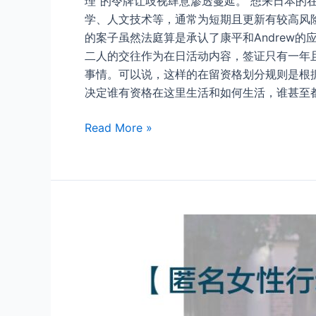
理“的令牌让歧视肆意渗透蔓延。 想来日本
学、人文技术等，通常为短期且更新有较高风
的案子虽然法庭算是承认了康平和Andrew
二人的交往作为在日活动内容，签证只有一年且
事情。可以说，这样的在留资格划分规则是根
决定谁有资格在这里生活和如何生活，谁甚至
在
Read More »
日
外
国
人
同
性
伴
侣
在
留